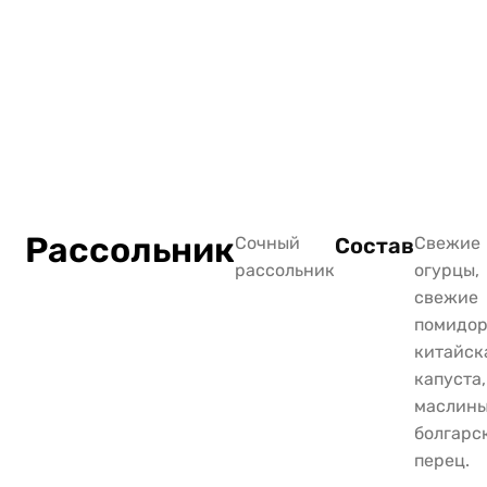
Рассольник
Сочный
Состав
Свежие
рассольник
огурцы,
свежие
помидор
китайск
капуста,
маслины
болгарс
перец.