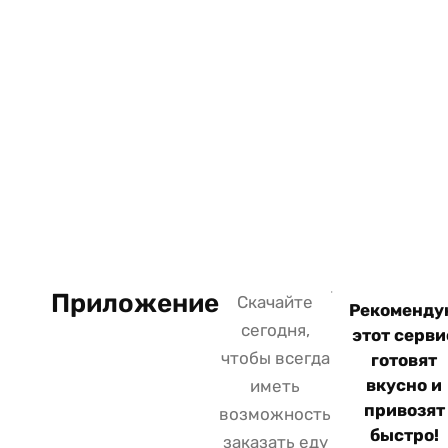
Салаты
Завтраки
Выпечка
Напитки
На вынос
О нас
Контакты
Приложение
Скачайте
Рекоменд
сегодня,
этот серви
чтобы всегда
готовят
вкусно и
иметь
привозят
возможность
быстро!
заказать еду