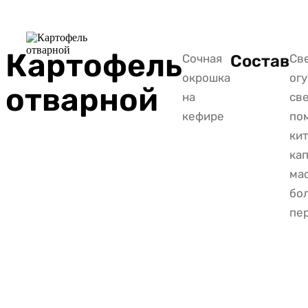
Картофель
Сочная
Состав
Св
окрошка
огу
отварной
на
св
кефире
по
ки
кап
ма
бо
пе