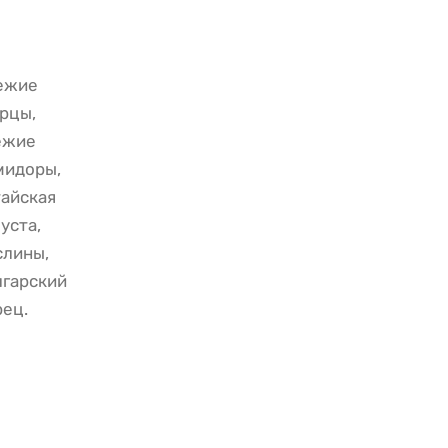
ежие
рцы,
ежие
мидоры,
тайская
уста,
слины,
лгарский
рец.