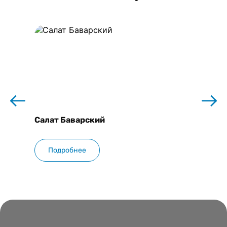
Баклаж
Салат Баварский
Подробнее
Подр