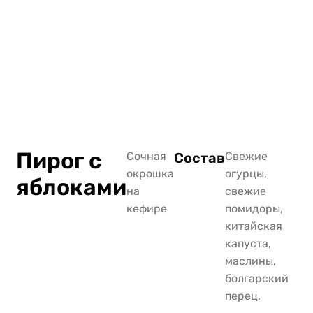
Пирог с
Сочная
Состав
Свежие
окрошка
огурцы,
яблоками
на
свежие
кефире
помидоры,
китайская
капуста,
маслины,
болгарский
перец.