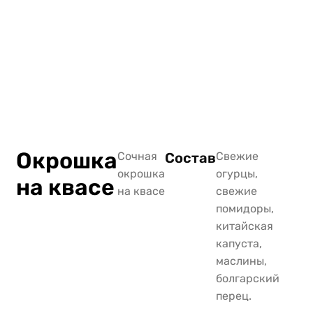
Окрошка
Сочная
Состав
Свежие
окрошка
огурцы,
на квасе
на квасе
свежие
помидоры,
китайская
капуста,
маслины,
болгарский
перец.