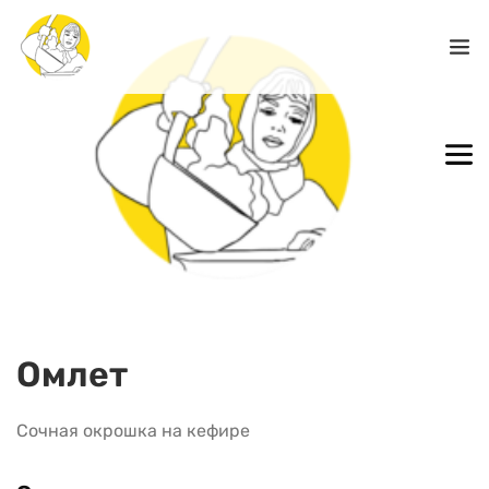
Омлет
Сочная окрошка на кефире